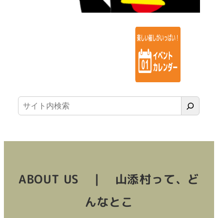
検
索
ABOUT US ｜ 山添村って、ど
んなとこ