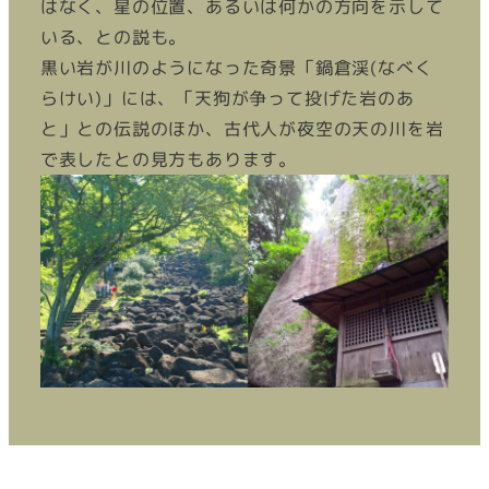
はなく、星の位置、あるいは何かの方向を示して
いる、との説も。
黒い岩が川のようになった奇景「鍋倉渓(なべく
らけい)」には、「天狗が争って投げた岩のあ
と」との伝説のほか、古代人が夜空の天の川を岩
で表したとの見方もあります。