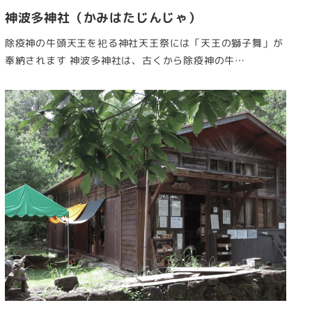
神波多神社（かみはたじんじゃ）
除疫神の牛頭天王を祀る神社天王祭には「天王の獅子舞」が
奉納されます 神波多神社は、古くから除疫神の牛…