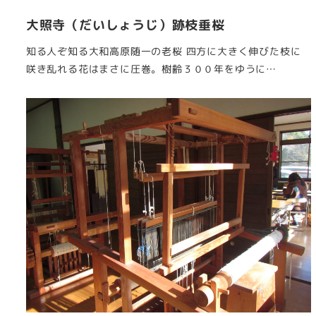
大照寺（だいしょうじ）跡枝垂桜
知る人ぞ知る大和高原随一の老桜 四方に大きく伸びた枝に
咲き乱れる花はまさに圧巻。樹齢３００年をゆうに…