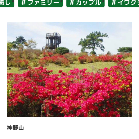
癒し
ファミリー
カップル
イワク
神野山