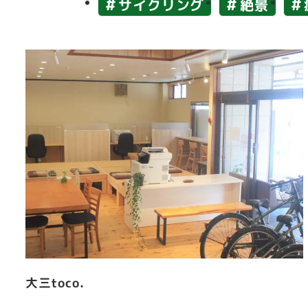
サイクリング
絶景
大三toco.