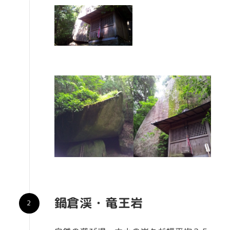
鍋倉渓・竜王岩