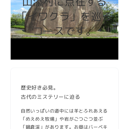
山添村に点在する
「イワクラ」を巡る
コースです。
歴史好き必見。
古代のミステリーに迫る
自然いっぱいの道中には羊とふれあえる
「めえめえ牧場」や岩がごつごつ並ぶ
「鍋倉渓」があります。お昼はバーベキ