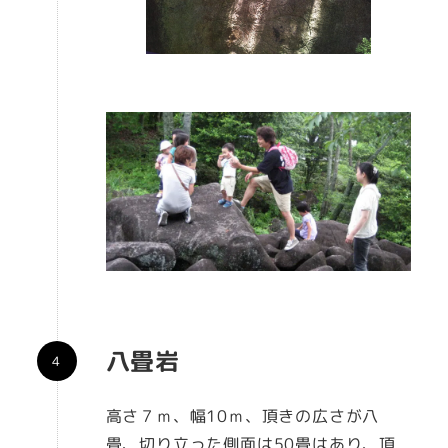
八畳岩
高さ７ｍ、幅10ｍ、頂きの広さが八
畳、切り立った側面は50畳はあり、頂