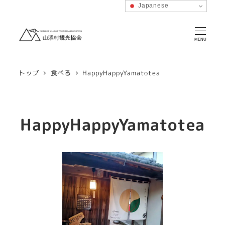
Japanese
MENU
トップ
食べる
HappyHappyYamatotea
HappyHappyYamatotea