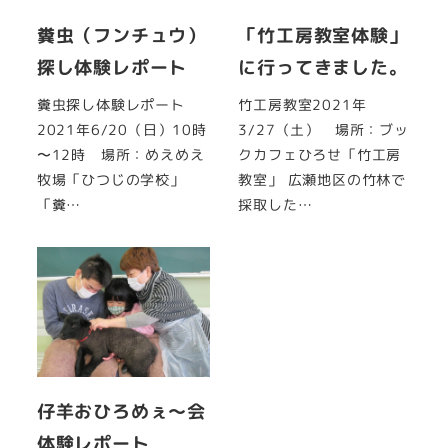
糞虫（フンチュウ）
「竹工房教室体験」
探し体験レポート
に行ってきました。
糞虫探し体験レポート
竹工房教室2021年
2021年6/20（日）10時
3/27（土） 場所：ブッ
〜12時 場所：めえめえ
クカフェひろせ「竹工房
牧場「ひつじの学校」
教室」 広瀬地区の竹林で
「糞…
採取した…
仔羊おひろめぇ～会
体験レポート