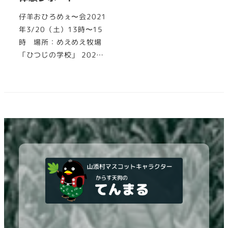
仔羊おひろめぇ〜会2021
年3/20（土）13時〜15
時 場所：めえめえ牧場
「ひつじの学校」 202…